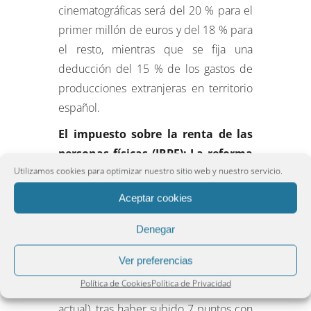
cinematográficas será del 20 % para el
primer millón de euros y del 18 % para
el resto, mientras que se fija una
deducción del 15 % de los gastos de
producciones extranjeras en territorio
español.
El impuesto sobre la renta de las
personas físicas (IRPF): La reforma
Utilizamos cookies para optimizar nuestro sitio web y nuestro servicio.
reduce los tramos del IRPF de siete
a cinco y se llevará a cabo en dos
Aceptar cookies
fases (una en 2015 y otra en 2016)
.
Denegar
Cuando esté plenamente en vigor, en
2016, el tipo mínimo del IRPF estará en
Ver preferencias
el 19 % (frente al 24,75 % actual) y el
Política de Cookies
Política de Privacidad
máximo en el 45 % (frente al 52 %
actual), tras haber subido 7 puntos con