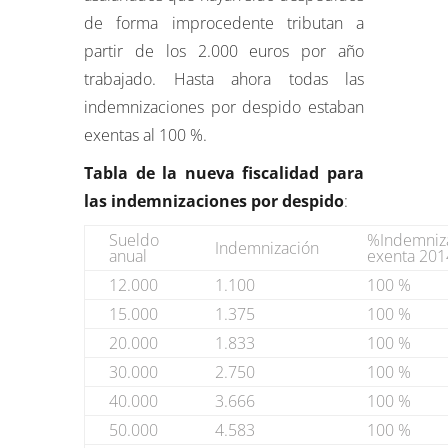
de forma improcedente tributan a
partir de los 2.000 euros por año
trabajado. Hasta ahora todas las
indemnizaciones por despido estaban
exentas al 100 %.
Tabla de la nueva fiscalidad para
las indemnizaciones por despido
:
Sueldo
%Indemniz
Indemnización
anual
exenta 201
12.000
1.100
100 %
15.000
1.375
100 %
20.000
1.833
100 %
30.000
2.750
100 %
40.000
3.666
100 %
50.000
4.583
100 %