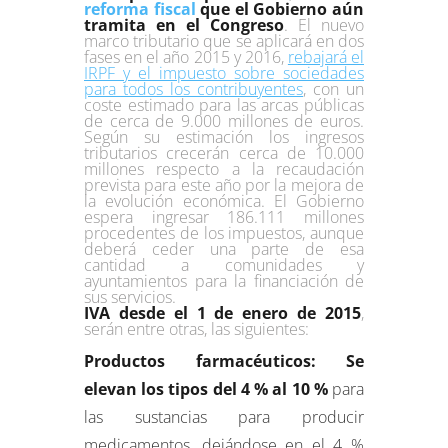
reforma fiscal
que el Gobierno aún
tramita en el Congreso
. El nuevo
marco tributario que se aplicará en dos
fases en el año 2015 y 2016,
rebajará el
IRPF y el impuesto sobre sociedades
para todos los contribuyentes
, con un
coste estimado para las arcas públicas
de cerca de 9.000 millones de euros.
Según su estimación los ingresos
tributarios crecerán cerca de 10.000
millones respecto a la recaudación
prevista para este año por la mejora de
la evolución económica. El Gobierno
espera ingresar 186.111 millones
procedentes de los impuestos, aunque
deberá ceder una parte de esa
cantidad a comunidades y
ayuntamientos para la financiación de
sus servicios.
IVA desde el 1 de enero de 2015
,
serán entre otras, las siguientes:
Productos farmacéuticos: Se
elevan los tipos del 4 % al 10 %
para
las sustancias para producir
medicamentos, dejándose en el 4 %