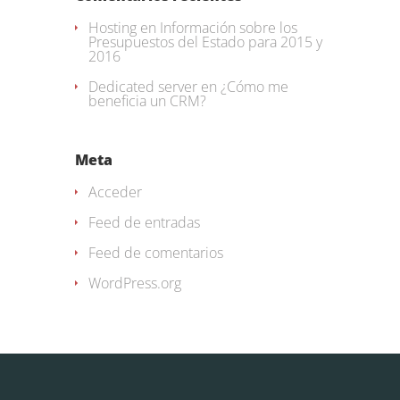
Hosting
en
Información sobre los
Presupuestos del Estado para 2015 y
2016
Dedicated server
en
¿Cómo me
beneficia un CRM?
Meta
Acceder
Feed de entradas
Feed de comentarios
WordPress.org