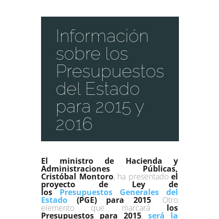
Información
sobre los
Presupuestos
del Estado
para 2015 y
2016
El ministro de Hacienda y
Administraciones Públicas,
Cristóbal Montoro
, ha presentado
el
proyecto de Ley de
los
Presupuestos Generales del
Estado
(PGE) para 2015
. Otro
elemento que marcará
los
Presupuestos para 2015
,
será la