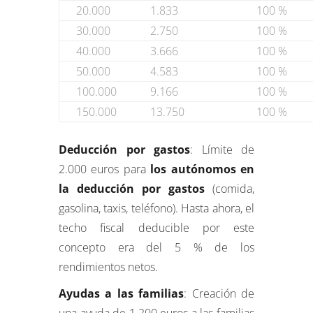
20.000
1.833
100 %
30.000
2.750
100 %
40.000
3.666
100 %
50.000
4.583
100 %
100.000
9.166
100 %
150.000
13.750
100 %
Deducción por gastos
: Límite de
2.000 euros para
los autónomos en
la deducción por gastos
(comida,
gasolina, taxis, teléfono). Hasta ahora, el
techo fiscal deducible por este
concepto era del 5 % de los
rendimientos netos.
Ayudas a las familias
: Creación de
una ayuda de 1.200 euros a las familias