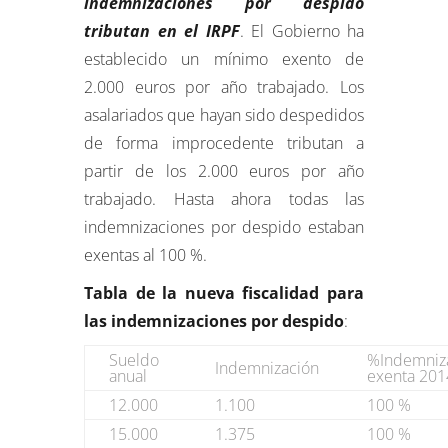
indemnizaciones por despido
tributan en el IRPF
. El Gobierno ha
establecido un mínimo exento de
2.000 euros por año trabajado. Los
asalariados que hayan sido despedidos
de forma improcedente tributan a
partir de los 2.000 euros por año
trabajado. Hasta ahora todas las
indemnizaciones por despido estaban
exentas al 100 %.
Tabla de la nueva fiscalidad para
las indemnizaciones por despido
:
Sueldo
%Indemniz
Indemnización
anual
exenta 201
12.000
1.100
100 %
15.000
1.375
100 %