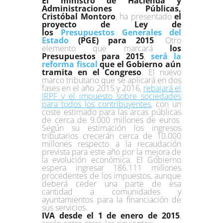
El ministro de Hacienda y
Administraciones Públicas,
Cristóbal Montoro
, ha presentado
el
proyecto de Ley de
los
Presupuestos Generales del
Estado
(PGE) para 2015
. Otro
elemento que marcará
los
Presupuestos para 2015
,
será la
reforma fiscal
que el Gobierno aún
tramita en el Congreso
. El nuevo
marco tributario que se aplicará en dos
fases en el año 2015 y 2016,
rebajará el
IRPF y el impuesto sobre sociedades
para todos los contribuyentes
, con un
coste estimado para las arcas públicas
de cerca de 9.000 millones de euros.
Según su estimación los ingresos
tributarios crecerán cerca de 10.000
millones respecto a la recaudación
prevista para este año por la mejora de
la evolución económica. El Gobierno
espera ingresar 186.111 millones
procedentes de los impuestos, aunque
deberá ceder una parte de esa
cantidad a comunidades y
ayuntamientos para la financiación de
sus servicios.
IVA desde el 1 de enero de 2015
,