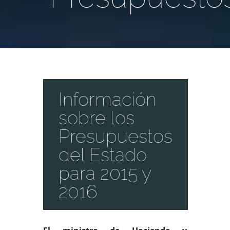
Información
sobre los
Presupuestos
del Estado
para 2015 y
2016