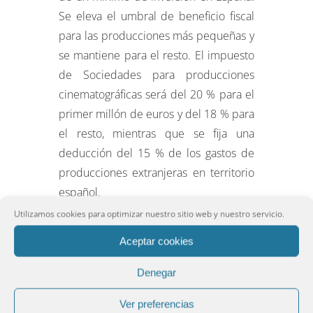
Se eleva el umbral de beneficio fiscal
para las producciones más pequeñas y
se mantiene para el resto. El impuesto
de Sociedades para producciones
cinematográficas será del 20 % para el
primer millón de euros y del 18 % para
el resto, mientras que se fija una
deducción del 15 % de los gastos de
producciones extranjeras en territorio
español.
Utilizamos cookies para optimizar nuestro sitio web y nuestro servicio.
El impuesto sobre la renta de las
personas físicas (IRPF): La reforma
Aceptar cookies
reduce los tramos del IRPF de siete
Denegar
a cinco y se llevará a cabo en dos
fases (una en 2015 y otra en 2016)
.
Ver preferencias