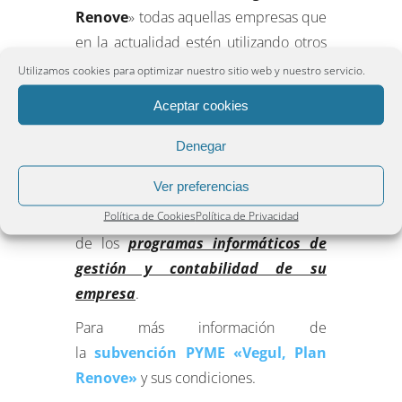
Renove
» todas aquellas empresas que
en la actualidad estén utilizando otros
programas informáticos
como por
Utilizamos cookies para optimizar nuestro sitio web y nuestro servicio.
ejemplo;
SAP
,
Navisión
,
Sage
,
Sage
Aceptar cookies
Murano
,
Golden
,
Contaplus
,
Facturaplus
,
SQL Pyme
, etcétera y
Denegar
también los que tengan
Ver preferencias
programas con desarrollo a medida
,
Política de Cookies
Política de Privacidad
que estén buscando realizar un cambio
de los
programas informáticos de
gestión y contabilidad de su
empresa
.
Para más información de
la
subvención PYME «Vegul, Plan
Renove»
y sus condiciones.