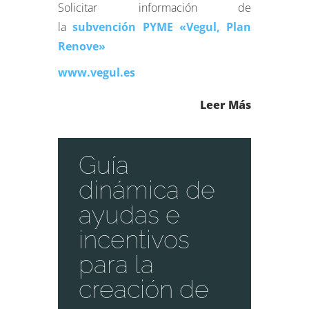
Solicitar información de
la
subvención PYME «Vegul, Plan
Renove»
www.vegul.es
Leer Más
Guía
dinámica de
ayudas e
incentivos
para la
creación de