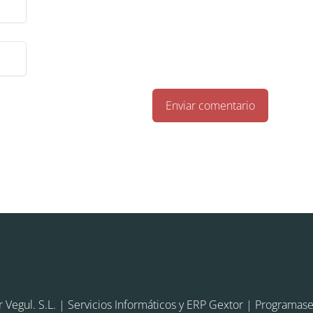
r
Vegul. S.L.
| Servicios Informáticos y ERP Gextor |
Programase