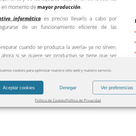
ia en momento de
mayor
producción
.
tivo informático
es preciso llevarlo a cabo por
segurarse de un funcionamiento eficiente de las
«reparar cuando se produzca la avería» ya no sirven.
 ahora si se quiere ser productivo se tiene que ser
se produzca la avería es incurrir en unos costos
lizamos cookies para optimizar nuestro sitio web y nuestro servicio.
 de producción
, deficiencias en la calidad, tiempos
Aceptar cookies
Denegar
Ver preferencias
Política de Cookies
Política de Privacidad