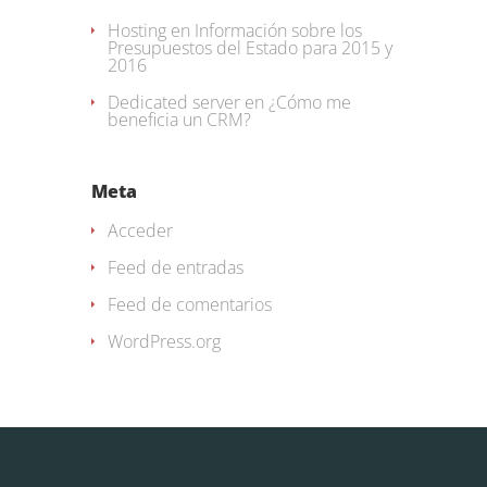
Hosting
en
Información sobre los
Presupuestos del Estado para 2015 y
2016
Dedicated server
en
¿Cómo me
beneficia un CRM?
Meta
Acceder
Feed de entradas
Feed de comentarios
WordPress.org