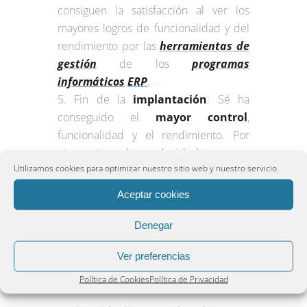
consiguen la satisfacción al ver los
mayores logros de funcionalidad y del
rendimiento por las
herramientas de
gestión
de los
programas
informáticos
ERP
.
Fin de la
implantación
: Sé ha
conseguido el
mayor control
,
funcionalidad y el rendimiento. Por
otra parte se han reducido los errores
Utilizamos cookies para optimizar nuestro sitio web y nuestro servicio.
del funcionamiento, los gastos, y los
tiempos.
Aceptar cookies
Denegar
Enviar un
Ver preferencias
comentario
Política de Cookies
Política de Privacidad