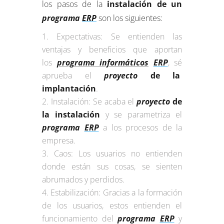
los pasos de la
instalación de un
programa
ERP
son los siguientes:
Expectativas: Se entienden las
ventajas y beneficios que aportan
los
programa informáticos
ERP
, sé
aprueba el
proyecto
de la
implantación
.
Instalación: Se acaba el
proyecto
de
la instalación
y se parametriza el
programa
ERP
a los procesos de la
empresa.
Caos: Los usuarios no entienden
donde están sus cosas, se sienten
abrumados y perdidos.
Estabilización: Gracias a la formación
de los usuarios, estos entienden el
funcionamiento del
programa
ERP
y