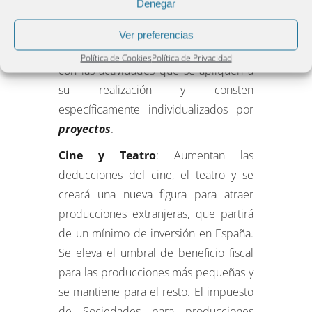
Denegar
permitirá aplicar la deducción del 12 %
de los gastos efectuados en el período
Ver preferencias
impositivo directamente relacionados
Política de Cookies
Política de Privacidad
con las actividades que se apliquen a
su realización y consten
específicamente individualizados por
proyectos
.
Cine y Teatro
: Aumentan las
deducciones del cine, el teatro y se
creará una nueva figura para atraer
producciones extranjeras, que partirá
de un mínimo de inversión en España.
Se eleva el umbral de beneficio fiscal
para las producciones más pequeñas y
se mantiene para el resto. El impuesto
de Sociedades para producciones