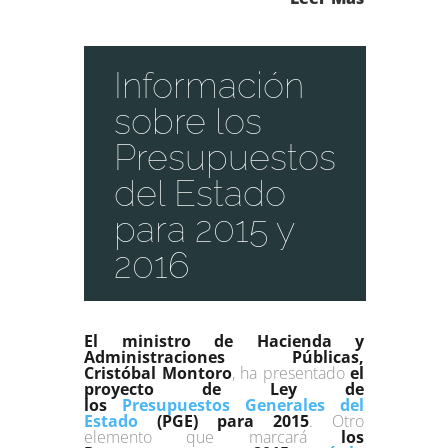
Información
sobre los
Presupuestos
del Estado
para 2015 y
2016
El ministro de Hacienda y
Administraciones Públicas,
Cristóbal Montoro
, ha presentado
el
proyecto de Ley de
los
Presupuestos Generales del
Estado
(PGE) para 2015
. Otro
elemento que marcará
los