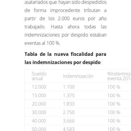
asalariados que hayan sido despedidos
de forma improcedente tributan a
partir de los 2.000 euros por año
trabajado. Hasta ahora todas las
indemnizaciones por despido estaban
exentas al 100 %.
Tabla de la nueva fiscalidad para
las indemnizaciones por despido
:
Sueldo
%Indemniz
Indemnización
anual
exenta 201
12.000
1.100
100 %
15.000
1.375
100 %
20.000
1.833
100 %
30.000
2.750
100 %
40.000
3.666
100 %
50.000
4.583
100 %