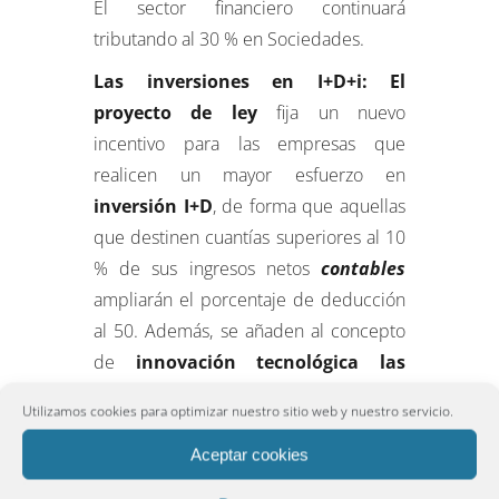
El sector financiero continuará
tributando al 30 % en Sociedades.
Las inversiones en I+D+i: El
proyecto de ley
fija un nuevo
incentivo para las empresas que
realicen un mayor esfuerzo en
inversión I+D
, de forma que aquellas
que destinen cuantías superiores al 10
% de sus ingresos netos
contables
ampliarán el porcentaje de deducción
al 50. Además, se añaden al concepto
de
innovación tecnológica las
actividades de
proyectos
de
Utilizamos cookies para optimizar nuestro sitio web y nuestro servicio.
demostración inicial o
proyectos
piloto de animación y videojuegos
.
Aceptar cookies
El
desarrollo de estos
proyectos