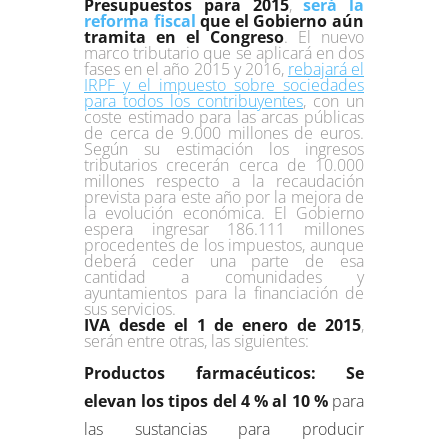
Presupuestos para 2015
,
será la
reforma fiscal
que el Gobierno aún
tramita en el Congreso
. El nuevo
marco tributario que se aplicará en dos
fases en el año 2015 y 2016,
rebajará el
IRPF y el impuesto sobre sociedades
para todos los contribuyentes
, con un
coste estimado para las arcas públicas
de cerca de 9.000 millones de euros.
Según su estimación los ingresos
tributarios crecerán cerca de 10.000
millones respecto a la recaudación
prevista para este año por la mejora de
la evolución económica. El Gobierno
espera ingresar 186.111 millones
procedentes de los impuestos, aunque
deberá ceder una parte de esa
cantidad a comunidades y
ayuntamientos para la financiación de
sus servicios.
IVA desde el 1 de enero de 2015
,
serán entre otras, las siguientes:
Productos farmacéuticos: Se
elevan los tipos del 4 % al 10 %
para
las sustancias para producir