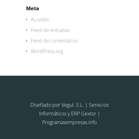
Meta
Acceder
Feed de entradas
Feed de comentarios
WordPress.org
Diseñado por
Vegul. S.L.
| Servicios
Informáticos y ERP Gextor |
Programasempresas.info