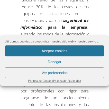
funcionamiento de las máquinas, y
reduce 30% de los costes de los
equipos e instalaciones en su
conservación, y da una
seguridad de
informática
para la empresa,
evitando los robos de la información y
daños mayores, también alarga la vida
Utilizamos cookies para optimizar nuestro sitio web y nuestro servicio.
útil de las maquinarías y de los equipos
Aceptar cookies
hasta en un 50%, además de evitar las
paradas de emergencia en momento
Denegar
de
mayor
producción
.
Ver preferencias
Un buen
mantenimiento preventivo
Política de Cookies
Política de Privacidad
informático
es preciso llevarlo a cabo
por profesionales con rigor para
asegurarse de un funcionamiento
eficiente de las instalaciones y las